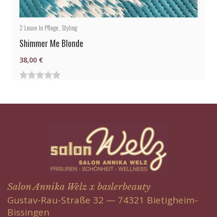
2
Leave In Pflege
,
Styling
Shimmer Me Blonde
38,00
€
0
von
5
Salon Annika Welz x baslerbeauty
Gustav-Rau-Straße 32 — 74321 Bietigheim-
Bissingen