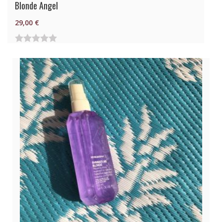
Blonde Angel
29,00
€
0
von
5