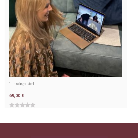
1
Unkategorisiert
69,00
€
0
von
5