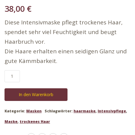
38,00
€
Diese Intensivmaske pflegt trockenes Haar,
spendet sehr viel Feuchtigkeit und beugt
Haarbruch vor.
Die Haare erhalten einen seidigen Glanz und
gute Kämmbarkeit.
Hydrate
me
masque
In den Warenkorb
Menge
Kategorie:
Masken
Schlagwörter:
haarmaske
,
Intensivpflege
,
Maske
,
trockenes Haar