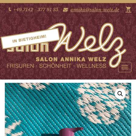
+49.7142 - 377 91 35
annika@salon-welz.de
Hydrate me masque
Tog
nav