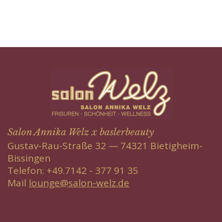
5
Salon Annika Welz x baslerbeauty
Gustav-Rau-Straße 32 — 74321 Bietigheim-
Bissingen
Telefon: +49.7142 - 377 91 35
Mail
lounge@salon-welz.de